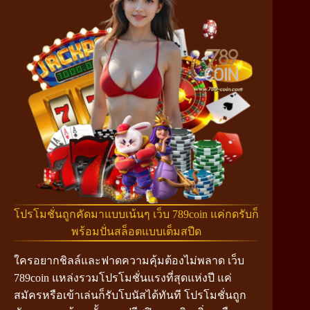
โปรโมชั่นถูกคัดมาแบบเน้นๆ เว็บ 789coin แค่กดรับก็
พร้อมปั่นสล็อตแบบเต็มสปีด
ใครอยากชิลล์และฟาดความคุ้มต้องไม่พลาด เว็บ
789coin แหล่งรวมโปรโมชั่นแรงที่สุดแห่งปี แค่
สมัครหรือเข้าเล่นก็รับโบนัสได้ทันที โปรโมชั่นถูก