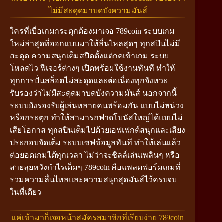
ไม่มีสะดุดมาบดบังความมันส์
ใครที่เบื่อเกมกระตุกต้องมาเจอ 789coin ระบบเกม
ใหม่ล่าสุดที่ออกแบบมาให้ลื่นไหลสุดๆ ทุกสปินไม่มี
สะดุด ความสนุกเต็มสปีดตั้งแต่กดเข้าเกม ระบบ
โหลดไว ฟีเจอร์ต่างๆ เปิดพร้อมใช้งานทันที ทำให้
ทุกการปั่นสล็อตไม่สะดุดและต่อเนื่องทุกจังหวะ
รับรองว่าไม่มีสะดุดมาบดบังความมันส์ นอกจากนี้
ระบบยังรองรับผู้เล่นหลายคนพร้อมกัน แบบไม่หน่วง
หรือกระตุก ทำให้สามารถฟาดโบนัสใหญ่ได้แบบไม่
เสียโอกาส ทุกสปินเต็มไปด้วยเอฟเฟกต์สนุกและเสียง
ประกอบจัดเต็ม ระบบเซฟข้อมูลทันที ทำให้เล่นแล้ว
ต่อยอดเกมได้ทุกเวลา ไม่ว่าจะชิลล์เล่นเพลินๆ หรือ
สายลุยหวังกำไรเต็มๆ 789coin คือแพลตฟอร์มเกมที่
รวมความลื่นไหลและความสนุกสุดมันส์ไว้ครบจบ
ในที่เดียว
แค่เข้ามาก็เจอหน้าสมัครสมาชิกที่เรียบง่าย 789coin