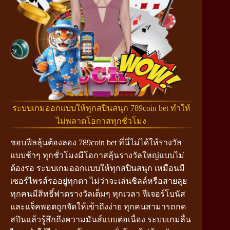
ระบบเกมออกแบบให้ทุกสปินสนุก 789coin bet ทำให้
ไม่พลาดโอกาสทุกชั่วโมง
ชอบฟีลลุ้นต้องลอง 789coin bet ที่นี่ไม่ได้ให้รางวัล
แบบช้าๆ ทุกชั่วโมงมีโอกาสลุ้นรางวัลใหญ่แบบไม่
ต้องรอ ระบบเกมออกแบบให้ทุกสปินสนุก เหมือนมี
เซอร์ไพรส์รออยู่ทุกตา ไม่ว่าจะเล่นชิลล์หรือสายลุย
ทุกคนมีสิทธิ์ฟาดรางวัลเต็มๆ ทุกเวลา ฟีเจอร์โบนัส
และแจ็คพอตถูกจัดให้เข้าถึงง่าย ทุกคนสามารถกด
สปินแล้วรู้สึกถึงความมันส์แบบต่อเนื่อง ระบบเกมลื่น