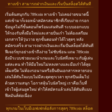
ทางเข้า สามารถฝากเงินและเริ่มปั่นสล็อตได้ทันที
เริ่มต้นสนุกกับ 789coin ทางเข้า ไม่เคยง่ายขนาดนี้
แค่เข้ามาก็เจอหน้าสมัครสมาชิกที่เรียบง่าย กรอก
ข้อมูลไม่กี่ขั้นตอนก็พร้อมเล่นทันที ระบบออกแบบ
ให้รองรับทั้งมือใหม่และสายปั่นเก๋า ไม่ต้องเตรียม
เอกสารให้วุ่นวาย ทุกขั้นตอนทำได้ไวสุดๆ หลัง
สมัครเสร็จ สามารถฝากเงินและเริ่มปั่นสล็อตได้ทันที
ฟีเจอร์ทุกอย่างเข้าถึงง่าย ไม่ซับซ้อน แถม 789coin
ยังมีระบบช่วยแนะนำเกมและโบนัสที่เหมาะกับผู้เล่น
แต่ละคน ทำให้มือใหม่ไม่หลงทางและมือเก๋าได้ลุย
เต็มสปีด ไม่ต้องรอนานหรือยืนยันเอกสารหลายรอบ
เล่นได้ทันใจแบบไม่มีสะดุดทุกเวลา ทุกสปินเต็มไป
ด้วยความสนุก โอกาสลุ้นโบนัสใหญ่ เราคือเว็บที่
เข้าใจผู้เล่นยุคใหม่ ทำให้สมัครแล้วเล่นได้ทันทีแบบ
ฟีลมันส์ต่อเนื่อง
ทุกเกมในเว็บมีเอฟเฟกต์อลังการสุดๆ 789coin สล็อต