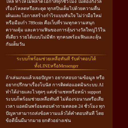
ไหล ทำให้ไม่พลาดโอกาสทุกชั่วโมง ไม่ต้องกังวล
เรื่องโหลดหรือสะดุด ทุกสปินเต็มไปด้วยความตื่น
เต้นและโอกาสสร้างกำไรแบบทันใจ ไม่ว่ามือใหม่
หรือมือเก๋า 789coin คือเว็บที่รวมทุกความสนุก
ความคุ้ม และความฟินของการลุ้นรางวัลใหญ่ไว้ใน
ที่เดียว รวยได้แบบไม่มีพัก ทุกคนพร้อมฟินและลุ้น
กันเต็มวัน
ระบบก็พร้อมช่วยเหลือทันที รับคำตอบได้
ทั้งLINEหรือMessenger
ถ้าเล่นเกมแล้วเจอปัญหา อยากสอบถามข้อมูล หรือ
อยากปรึกษาเรื่องโบนัส การติดต่อแอดมินระบบ AI
ทำได้ง่ายและไวสุดๆ แค่เข้าแชทหรือหน้า support
ระบบก็พร้อมช่วยเหลือทันที ไม่ต้องรอนานหรือเสีย
เวลา แอดมินพร้อมตอบคำถามตลอด 24 ชั่วโมง ทุก
ปัญหาสามารถส่งข้อความแล้วได้คำตอบทันที โดย
ข้อดีนั้นมีมากมาย ยกตัวอย่างเช่น