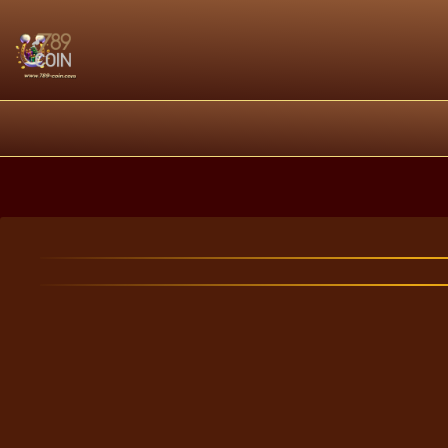
Skip
to
content